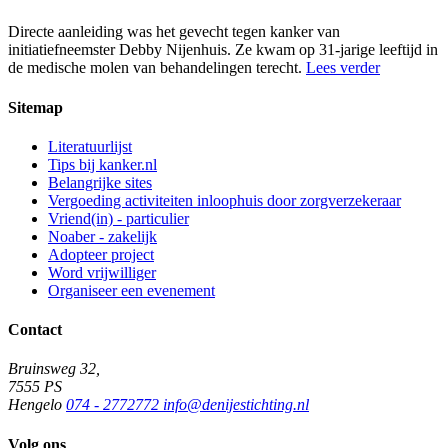
Directe aanleiding was het gevecht tegen kanker van
initiatiefneemster Debby Nijenhuis. Ze kwam op 31-jarige leeftijd in
de medische molen van behandelingen terecht.
Lees verder
Sitemap
Literatuurlijst
Tips bij kanker.nl
Belangrijke sites
Vergoeding activiteiten inloophuis door zorgverzekeraar
Vriend(in) - particulier
Noaber - zakelijk
Adopteer project
Word vrijwilliger
Organiseer een evenement
Contact
Bruinsweg 32,
7555 PS
Hengelo
074 - 2772772
info@denijestichting.nl
Volg ons