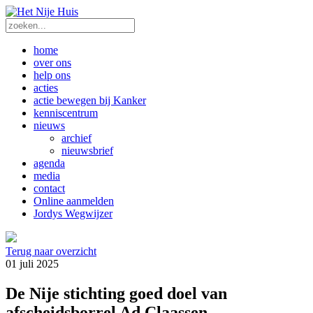
home
over ons
help ons
acties
actie bewegen bij Kanker
kenniscentrum
nieuws
archief
nieuwsbrief
agenda
media
contact
Online aanmelden
Jordys Wegwijzer
Terug naar overzicht
01 juli 2025
De Nije stichting goed doel van
afscheidsborrel Ad Claassen