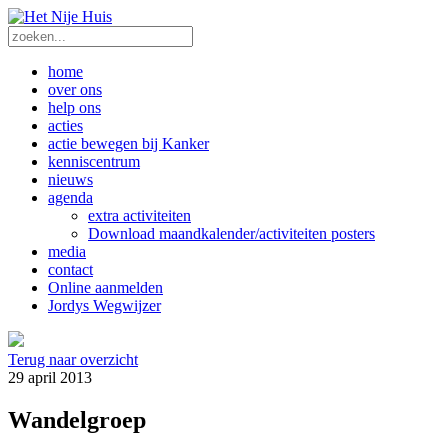
home
over ons
help ons
acties
actie bewegen bij Kanker
kenniscentrum
nieuws
agenda
extra activiteiten
Download maandkalender/activiteiten posters
media
contact
Online aanmelden
Jordys Wegwijzer
Terug naar overzicht
29 april 2013
Wandelgroep