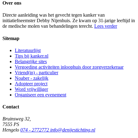
Over ons
Directe aanleiding was het gevecht tegen kanker van
initiatiefneemster Debby Nijenhuis. Ze kwam op 31-jarige leeftijd in
de medische molen van behandelingen terecht.
Lees verder
Sitemap
Literatuurlijst
Tips bij kanker.nl
Belangrijke sites
Vergoeding activiteiten inloophuis door zorgverzekeraar
Vriend(in) - particulier
Noaber - zakelijk
Adopteer project
Word vrijwilliger
Organiseer een evenement
Contact
Bruinsweg 32,
7555 PS
Hengelo
074 - 2772772
info@denijestichting.nl