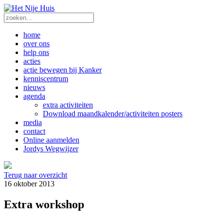
home
over ons
help ons
acties
actie bewegen bij Kanker
kenniscentrum
nieuws
agenda
extra activiteiten
Download maandkalender/activiteiten posters
media
contact
Online aanmelden
Jordys Wegwijzer
Terug naar overzicht
16 oktober 2013
Extra workshop